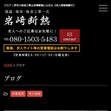
ブログ｜堺市の保温工事は岩﨑断熱にお任せ【求人情報掲載中】
HOME
»
ブログ
ブログ
作業風景
求人情報