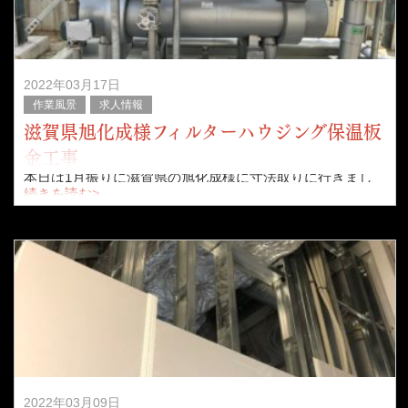
2022年03月17日
作業風景
求人情報
滋賀県旭化成様フィルターハウジング保温板
金工事
本日は1月振りに滋賀県の旭化成様に寸法取りに行きまし
た。
続きを読む>
こちらのフィルターハウジングの保温板金施工をご依頼さ
れました。
ありがとう御座います。
隣に元々施工してある同じ機器がありますので参考にしつ
2022年03月09日