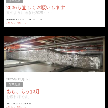
作業風景
2026も宜しくお願いします
嵐のように過ぎた2025・・・
2026はどうなるのか？
続きを読む>
1月から年末と変わらず忙しくさせていただいて1人1現場
状態
嵐のように過ぎた1月
2月3月は少し落ち着きますのでお仕事お待ちして
2025年12月02日
作業風景
あら、もう12月
お疲れ様です。
気が付けば12月
続きを読む>