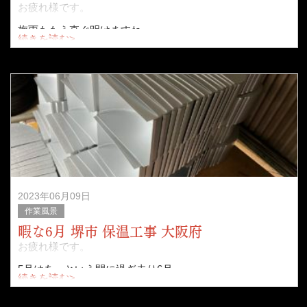
お疲れ様です。
梅雨ももう直ぐ明けますね。
続きを読む>
夏と言えば外仕事はしなく設備の室内仕事をしてます笑
それでも暑い！
お見積り依頼も沢山頂いてますが現場から帰って順番にお
見
2023年06月09日
作業風景
暇な6月 堺市 保温工事 大阪府
お疲れ様です。
5月はあっという間に過ぎ去り6月。
続きを読む>
梅雨の時期は現場も暇で来月分の加工をさせていただいて
ます。