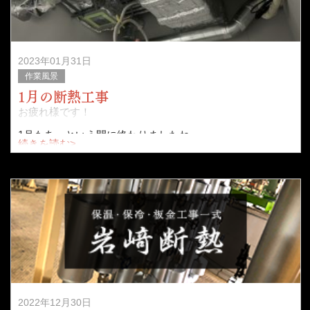
2023年01月31日
作業風景
1月の断熱工事
お疲れ様です！
1月もあっという間に終わりましたねー
続きを読む>
こんな感じで1年あっという間に終わるんでしょうね。
さて、今月も良く頑張りました。
箕面市で空調ダクトと温水の保温工事
2022年12月30日