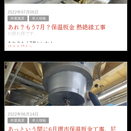
2022年07月05日
作業風景
求人情報
あれ？もう7月？保温板金 熱絶縁工事
お疲れ様です。
あれ？もう7月かいな！
続きを読む>
6月も休む間無くお仕事頂きました。
山口県
尼崎の現場で以前施工させて頂いた循環タンクの蓋の部分
から結露するという事で元請け様と対策しに行って来ま
2022年06月14日
作業風景
求人情報
あっという間に6月堺市保温板金工事、尼