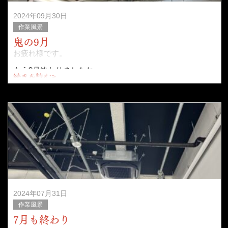
2024年09月30日
作業風景
鬼の9月
お疲れ様です。
もう9月終わりましたね。
続きを読む>
明日から10月
ちょっとは落ち着くといいんですが今現在1人1現場状態で
す。
2024年07月31日
作業風景
7月も終わり