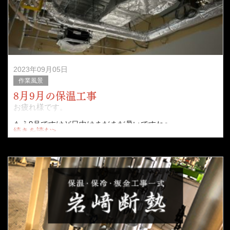
2023年09月05日
作業風景
8月9月の保温工事
お疲れ様です。
もう9月ですけど日中はまだまだ暑いですね〜
続きを読む>
8月9月は茨木市で設備工事に行きつつ他の現場もちらほら
と
年内