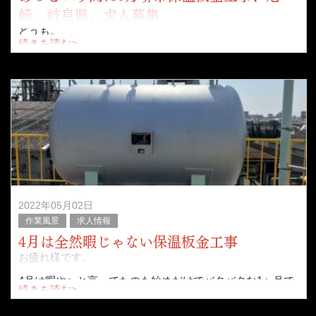
崎、岐阜県、求人募集
どうも。
続きを読む>
忙しくて全く更新する事すら忘れてました。
GW以降休み無しで頑張ってます。
まずはGW中に堺市の現場で補修仕事
次は先月に載せた循環タンクの撤去と新設据付と保温
2022年05月02日
作業風景
求人情報
4月は全然暇じゃない保温板金工事
お疲れ様です。
4月は暇や〜と言ってたのも始めだけでバタバタな1ヶ月で
続きを読む>
した。