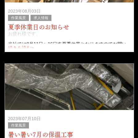
2023年08月03日
作業風景
求人情報
夏季休業日のお知らせ
お疲れ様です。
当社では8月11日〜16日迄夏季休業となりますのでお問い
続きを読む>
合わせの際はご注意下さい。
毎年夏季休業日中にお見積り依頼をいただきますが17日か
ら順にお見積りさせていただきます。
2023年07月10日
作業風景
暑い暑い7月の保温工事