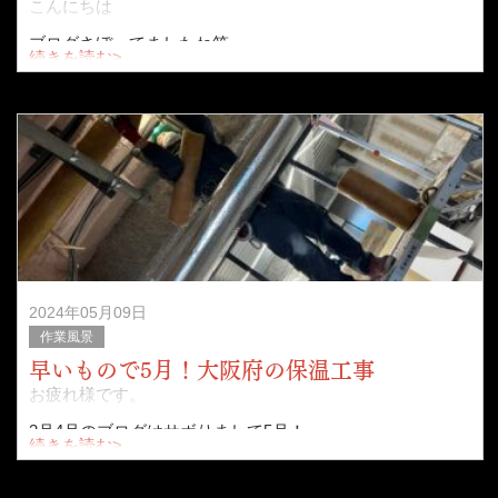
こんにちは
ブログさぼってましたね笑
続きを読む>
6月7月は暑かったですね
今年の夏はどうなることやら
7月の後半に入ってから学校シリーズがやってきました。
熱中症にならないように水分補
2024年05月09日
作業風景
早いもので5月！大阪府の保温工事
お疲れ様です。
3月4月のブログはサボりまして5月！
続きを読む>
3月4月はなにかと忙しかったですね。