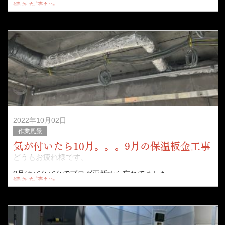
続きを読む>
今年ももう残り約1ヶ月。
頑張っていきましょう
今年いっぱいは尼崎のスーパーの新設工事かな？
2022年10月02日
作業風景
気が付いたら10月。。。9月の保温板金工事
どうもお疲れ様です。
9月はバタバタでブログ更新すら忘れてました。
続きを読む>
日勤、夜勤の連続もなんとか終わりました。
大阪府堺市の某工場で保温板金のやり替え。
北